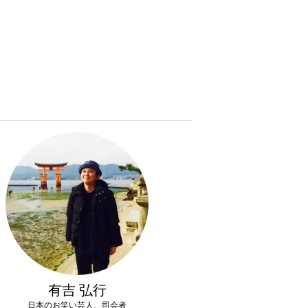
有吉 弘行
日本のお笑い芸人、司会者