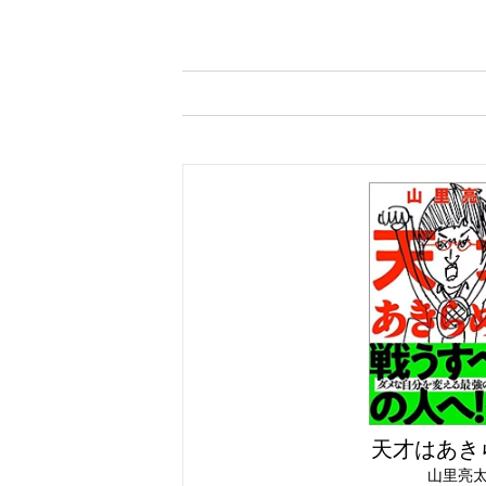
天才はあき
山里亮