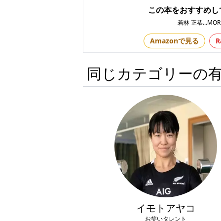
この本をおすすめし
若林 正恭
...MO
Amazonで見る
R
同じカテゴリーの
イモトアヤコ
お笑いタレント