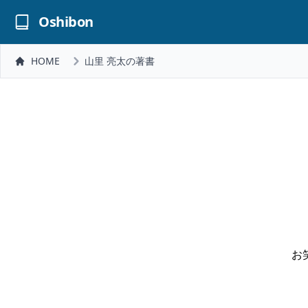
Oshibon
HOME
山里 亮太の著書
お