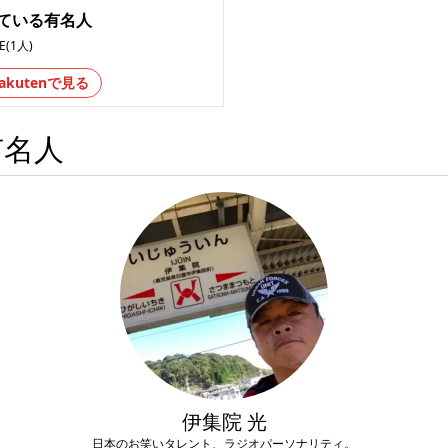
ている有名人
RE(1人)
akutenで見る
有名人
伊集院 光
日本のお笑いタレント、ラジオパーソナリティ。