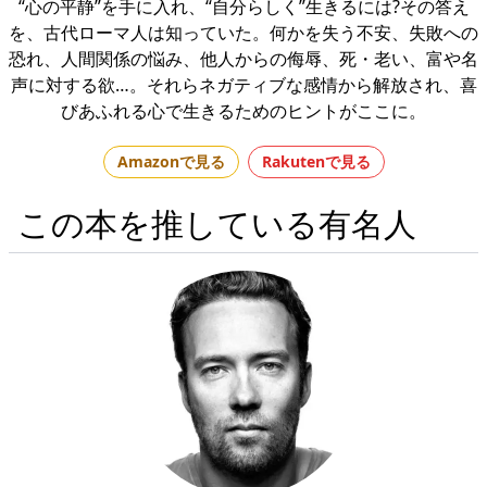
“心の平静”を手に入れ、“自分らしく”生きるには?その答え
を、古代ローマ人は知っていた。何かを失う不安、失敗への
恐れ、人間関係の悩み、他人からの侮辱、死・老い、富や名
声に対する欲…。それらネガティブな感情から解放され、喜
びあふれる心で生きるためのヒントがここに。
Amazonで見る
Rakutenで見る
この本を推している有名人