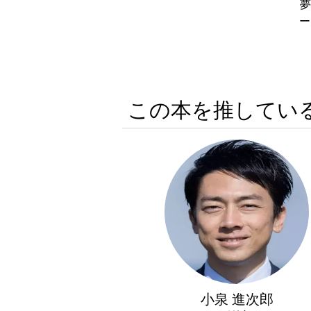
夢
ー
この本を推してい
小泉 進次郎