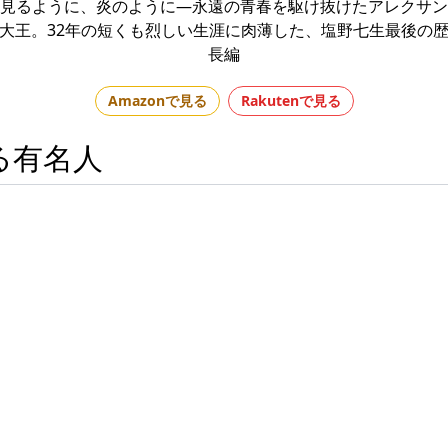
見るように、炎のように―永遠の青春を駆け抜けたアレクサン
大王。32年の短くも烈しい生涯に肉薄した、塩野七生最後の
長編
Amazonで見る
Rakutenで見る
る有名人