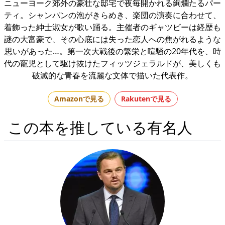
ニューヨーク郊外の豪壮な邸宅で夜毎開かれる絢爛たるパー
ティ。シャンパンの泡がきらめき、楽団の演奏に合わせて、
着飾った紳士淑女が歌い踊る。主催者のギャツビーは経歴も
謎の大富豪で、その心底には失った恋人への焦がれるような
思いがあった…。第一次大戦後の繁栄と喧騒の20年代を、時
代の寵児として駆け抜けたフィッツジェラルドが、美しくも
破滅的な青春を流麗な文体で描いた代表作。
Amazonで見る
Rakutenで見る
この本を推している有名人