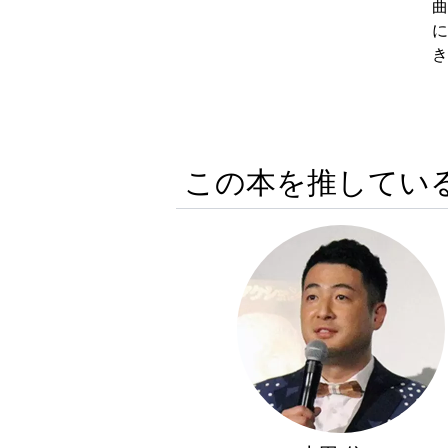
曲
に
き
この本を推してい