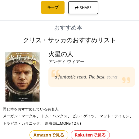
キープ
SHARE
おすすめ本
クリス・サッカのおすすめリスト
火星の人
アンディ ウィアー
a fantastic read. The best.
source
同じ本をおすすめしている有名人
、
、
、
、
メーガン・マークル
トム・ハンクス
ビル・ゲイツ
マット・デイモン
、
トラビス・カラニック
新海 誠
...MORE(12人)
Amazonで見る
Rakutenで見る