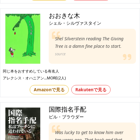
おおきな木
シェル・シルヴァスタイン
Shel Silverstein reading The Giving
Tree is a damn fine place to start.
source
同じ本をおすすめしている有名人
アレクシス・オハニアン
...MORE(2人)
Amazonで見る
Rakutenで見る
国際指名手配
ビル・ブラウダー
Was lucky to get to know him over
ten years ago. That book and that