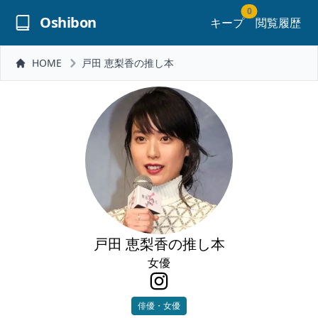
0
Oshibon
キープ
閲覧履歴
HOME
戸田 恵梨香の推し本
戸田 恵梨香の推し本
女優
俳優・女優