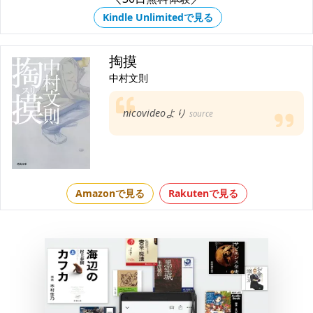
Kindle Unlimitedで見る
掏摸
中村文則
nicovideoより
source
Amazonで見る
Rakutenで見る