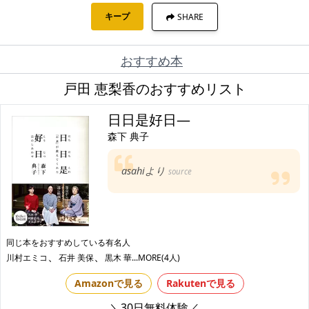
キープ
SHARE
おすすめ本
戸田 恵梨香のおすすめリスト
日日是好日―
森下 典子
asahiより
source
同じ本をおすすめしている有名人
、
、
川村エミコ
石井 美保
黒木 華
...MORE(4人)
Amazonで見る
Rakutenで見る
＼30日無料体験／