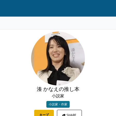
湊 かなえの推し本
小説家
小説家・作家
キープ
SHARE