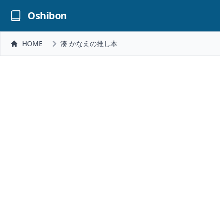
Oshibon
HOME
湊 かなえの推し本