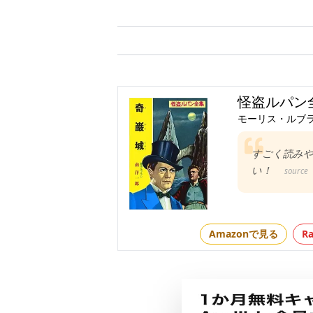
怪盗ルパン
モーリス・ルブ
すごく読み
い！
source
Amazonで見る
R