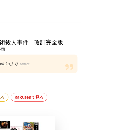
術殺人事件 改訂完全版
荘司
bdokuより
source
見る
Rakutenで見る