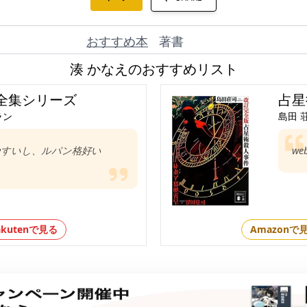
おすすめ本
著書
湊 かなえのおすすめリスト
全集シリーズ
占星
ラン
島田 
やすいし、ルパン格好い
we
akutenで見る
Amazonで