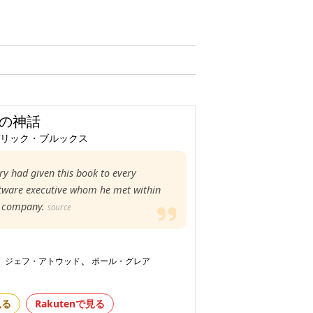
の神話
リック・ブルックス
ry had given this book to every
tware executive whom he met within
e company.
source
、
、
ジェフ・アトウッド
ポール・グレア
見る
Rakutenで見る