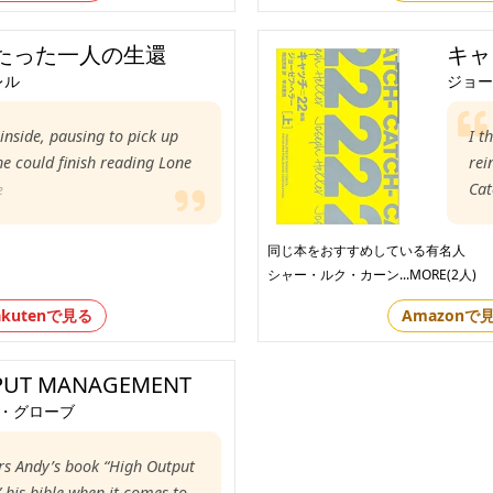
たった一人の生還
キャ
レル
ジョー
inside, pausing to pick up
I t
he could finish reading Lone
rei
Cat
e
同じ本をおすすめしている有名人
シャー・ルク・カーン
...MORE(2人)
akutenで見る
Amazonで
PUT MANAGEMENT
・グローブ
rs Andy’s book “High Output
is bible when it comes to