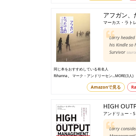
アフガン、
マーカス・ラト
Larry headed 
his Kindle so 
Survivor
sourc
同じ本をおすすめしている有名人
、
Rihanna
マーク・アンドリーセン
...MORE(3人)
Amazonで見る
R
HIGH OUT
アンドリュー・S
Larry conside
Management” h