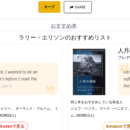
キープ
SHARE
おすすめ本
ラリー・エリソンのおすすめリスト
人月
フレデ
id, I wanted to be an
Lar
t's before I read The
sof
.
th
source
同じ本をおすすめしている有名人
、
、
、
キャリー
オーランド・ブルーム
ト
ジェフ・ベゾス
マーク・ベニオフ
.MORE(8人)
ム
...MORE(5人)
akutenで見る
Amazonで