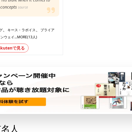
concepts
source
、
、
グ
キース・ラボイス
ブライア
コンウェイ
...MORE(13人)
akutenで見る
有名人