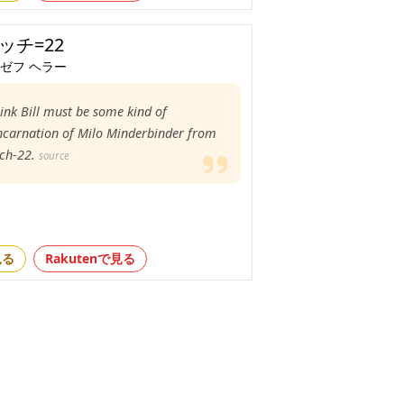
ッチ=22
ゼフ ヘラー
hink Bill must be some kind of
ncarnation of Milo Minderbinder from
ch-22.
source
見る
Rakutenで見る