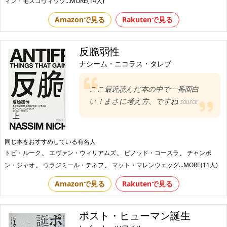
ィン・モスコヴィッツ
...MORE(14人)
Amazonで見る
Rakutenで見る
反脆弱性
ナシーム・ニコラス・タレブ
ここ最近読んだ本の中で一番面白
い！まさに考え方、ですね
source
同じ本をおすすめしている有名人
、
、
、
トビ・ルーク
エヴァン・ウィリアムズ
ビノッド・コースラ
チャンポ
、
、
ン・ジャオ
ウラジミール・テネフ
マット・マレンウェッグ
...MORE(11人)
Amazonで見る
Rakutenで見る
ポスト・ヒューマン誕生