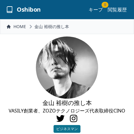
0
Oshibon
キープ
閲覧履歴
HOME
金山 裕樹の推し本
金山 裕樹の推し本
VASILY創業者、ZOZOテクノロジーズ代表取締役CINO
ビジネスマン