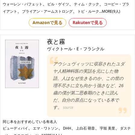
、
、
、
ウォーレン・バフェット
ビル・ゲイツ
ティム・クック
コービー・ブラ
、
、
イアント
ブライアン・アームストロング
トビ・ルーク
...MORE(9人)
Amazonで見る
Rakutenで見る
夜と霧
ヴィクトール・E・フランクル
アウシュヴィッツに収容されたユダ
ヤ人精神科医の実話を元にした物
語。人はなぜ生きるのか、この世の
理不尽さに立ち向かう強さなど、26
歳の僕が第二思春期のときに読ん
だ、自分の原点になっている本で
す。
source
同じ本をおすすめしている有名人
、
、
、
、
、
ピューディパイ
エマ・ワトソン
DHH
上白石 萌音
宇垣 美里
ダステ