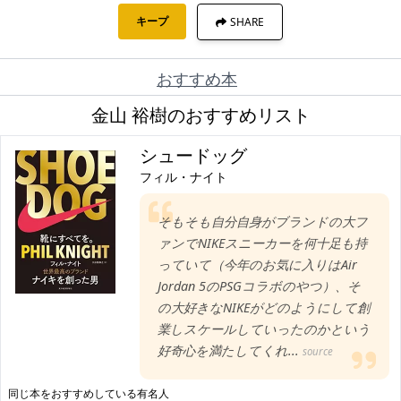
キープ
SHARE
おすすめ本
金山 裕樹のおすすめリスト
シュードッグ
フィル・ナイト
そもそも自分自身がブランドの大フ
ァンでNIKEスニーカーを何十足も持
っていて（今年のお気に入りはAir
Jordan 5のPSGコラボのやつ）、そ
の大好きなNIKEがどのようにして創
業しスケールしていったのかという
好奇心を満たしてくれ...
source
同じ本をおすすめしている有名人