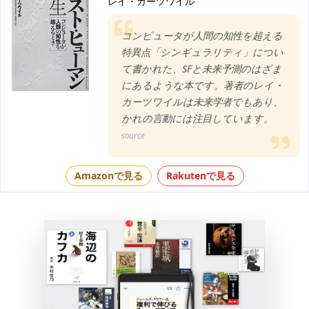
レイ・カーツワイル
コンピュータが人間の知性を超える
特異点「シンギュラリティ」につい
て書かれた、SFと未来予測のはざま
にあるような本です。著者のレイ・
カーツワイルは未来学者でもあり、
かれの言動には注目しています。
source
Amazonで見る
Rakutenで見る