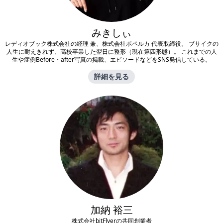
みきしぃ
レディオブック株式会社の経理 兼、株式会社ポペルカ 代表取締役。 ブサイクの
人生に耐えきれず、高校卒業した翌日に整形（現在第四形態）。 これまでの人
生や症例Before・after写真の掲載、エピソードなどをSNS発信している。
詳細を見る
加納 裕三
株式会社bitFlyerの共同創業者