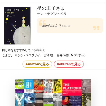
星の王子さま
サン・テグジュペリ
sponichiより
source
同じ本をおすすめしている有名人
、
、
、
こまげ
マララ・ユスフザイ
宮崎 駿
松井 玲奈
...MORE(5人)
Amazonで見る
Rakutenで見る