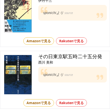
伊丹十三
sponichiより
source
Amazonで見る
Rakutenで見る
その日東京駅五時二十五分発
西川 美和
sponichiより
source
Amazonで見る
Rakutenで見る