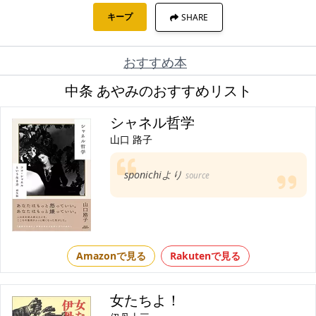
キープ
SHARE
おすすめ本
中条 あやみのおすすめリスト
シャネル哲学
山口 路子
sponichiより
source
Amazonで見る
Rakutenで見る
女たちよ！