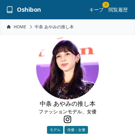
0
Oshibon
キープ
閲覧履歴
HOME
中条 あやみの推し本
中条 あやみの推し本
ファッションモデル、女優
モデル
俳優・女優