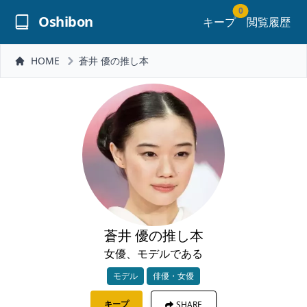
0
Oshibon
キープ
閲覧履歴
HOME
蒼井 優の推し本
蒼井 優の推し本
女優、モデルである
モデル
俳優・女優
キープ
SHARE