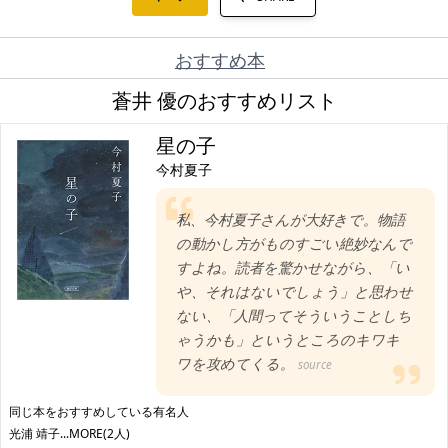
おすすめ本
蒼井 優のおすすめリスト
星の子
今村夏子
私、今村夏子さんが大好きで。物語
の動かし方がものすごい絶妙なんで
すよね。読者を驚かせながら、「い
や、それはないでしょう」と思わせ
ない、「人間ってそういうことしち
ゃうかも」というところのキワキ
ワを攻めてくる。
source
同じ本をおすすめしている有名人
光浦 靖子
...MORE(2人)