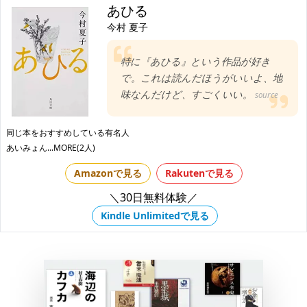
あひる
今村 夏子
特に『あひる』という作品が好き
で。これは読んだほうがいいよ、地
味なんだけど、すごくいい。
source
同じ本をおすすめしている有名人
あいみょん
...MORE(2人)
Amazonで見る
Rakutenで見る
＼30日無料体験／
Kindle Unlimitedで見る