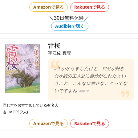
Amazonで見る
Rakutenで見る
＼30日無料体験／
Audibleで聴く
雷桜
宇江佐 真理
5年かかりましたけど、自分が好き
な小説の主人公に自分がなれたとい
うこと、こんなに幸せなことってな
いですよね
source
同じ本をおすすめしている有名人
杏
...MORE(2人)
Amazonで見る
Rakutenで見る