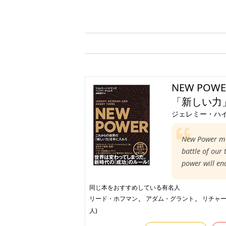
NEW PO
「新しい力
ジェレミー・ハ
New Power mas
battle of our 
power will en
同じ本をおすすめしている有名人
、
、
リード・ホフマン
アダム・グラント
リチャ
人)