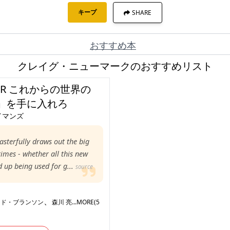
キープ
SHARE
おすすめ本
クレイグ・ニューマークのおすすめリスト
WER これからの世界の
」を手に入れろ
イマンズ
terfully draws out the big
times - whether all this new
d up being used for g...
source
、
ード・ブランソン
森川 亮
...MORE(5