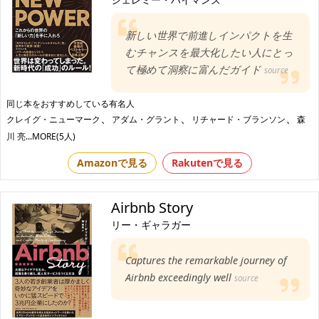
新しい世界で前進しインパクトを生
むチャンスを最大化したい人にとっ
て極めて洞察に富んだガイド
source
同じ本をおすすめしている有名人
、
、
、
クレイグ・ニューマーク
アダム・グラント
リチャード・ブランソン
森
川 亮
...MORE(5人)
Amazonで見る
Rakutenで見る
Airbnb Story
リー・ギャラガー
Captures the remarkable journey of
Airbnb exceedingly well
source