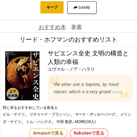
キープ
SHARE
おすすめ本
著書
リード・ホフマンのおすすめリスト
サピエンス全史 文明の構造と
人類の幸福
ユヴァル・ノア・ハラリ
the other one is Sapiens, by Yuval
Harari, which is a very grand
source
同じ本をおすすめしている有名人
、
、
、
ビル・ゲイツ
リチャード・ブランソン
マーク・ザッカーバーグ
メリン
、
、
ダ・ゲイツ
トム・ハンクス
中田 敦彦
...MORE(30人)
Amazonで見る
Rakutenで見る