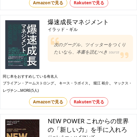
Amazonで見る
Rakutenで見る
爆速成長マネジメント
イラッド・ギル
次のグーグル、ツイッターをつくり
たいなら、本書を読むべき
source
同じ本をおすすめしている有名人
、
、
、
ブライアン・アームストロング
キース・ラボイス
堀江 裕介
マックス・
レヴチン
...MORE(5人)
Amazonで見る
Rakutenで見る
NEW POWER これからの世界
の「新しい力」を手に入れろ
ジェレミー・ハイマンズ