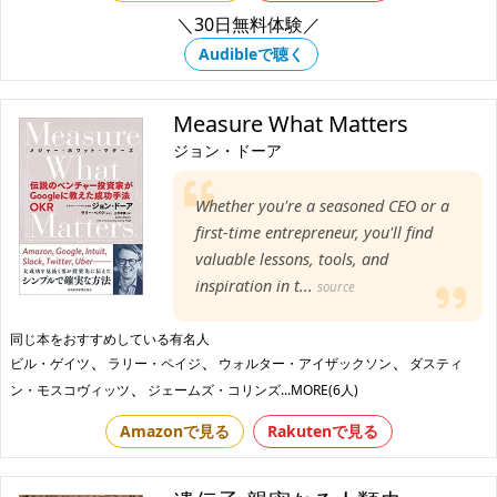
＼30日無料体験／
Audibleで聴く
Measure What Matters
ジョン・ドーア
Whether you're a seasoned CEO or a
first-time entrepreneur, you'll find
valuable lessons, tools, and
inspiration in t...
source
同じ本をおすすめしている有名人
、
、
、
ビル・ゲイツ
ラリー・ペイジ
ウォルター・アイザックソン
ダスティ
、
ン・モスコヴィッツ
ジェームズ・コリンズ
...MORE(6人)
Amazonで見る
Rakutenで見る