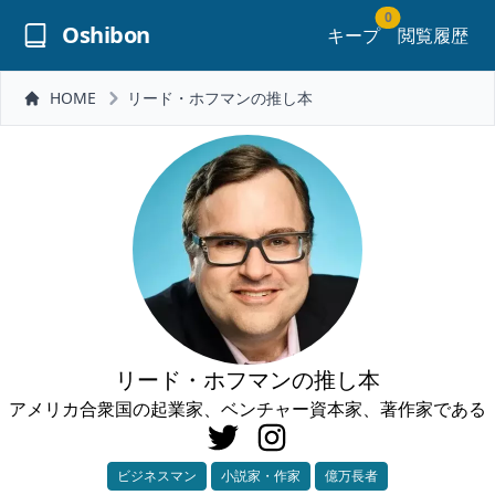
0
Oshibon
キープ
閲覧履歴
HOME
リード・ホフマンの推し本
リード・ホフマンの推し本
アメリカ合衆国の起業家、ベンチャー資本家、著作家である
ビジネスマン
小説家・作家
億万長者