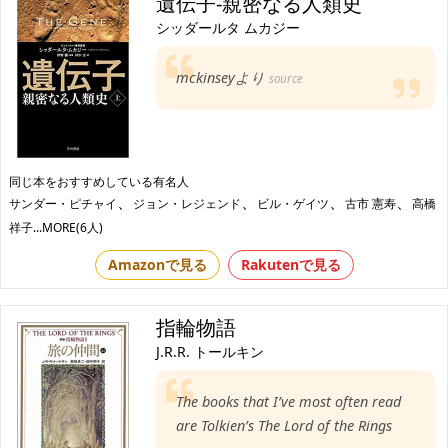
遺伝子‐親密なる人類史
シッダールタ ムカジー
mckinseyより
source
同じ本をおすすめしている有名人
、
、
、
、
サンダー・ピチャイ
ジョン・レジェンド
ビル・ゲイツ
古市 憲寿
高橋
祥子
...MORE(6人)
Amazonで見る
Rakutenで見る
指輪物語
J.R.R. トールキン
The books that I’ve most often read
are Tolkien’s The Lord of the Rings