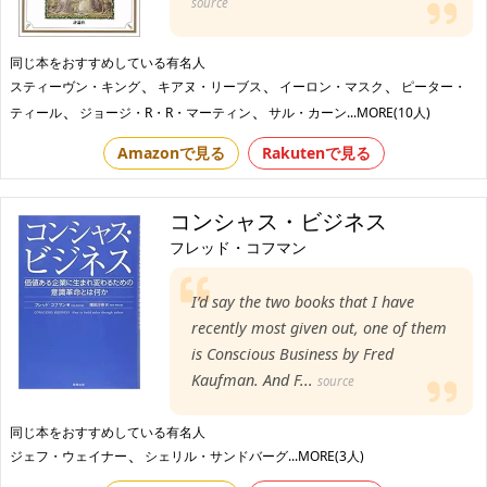
source
同じ本をおすすめしている有名人
、
、
、
スティーヴン・キング
キアヌ・リーブス
イーロン・マスク
ピーター・
、
、
ティール
ジョージ・R・R・マーティン
サル・カーン
...MORE(10人)
Amazonで見る
Rakutenで見る
コンシャス・ビジネス
フレッド・コフマン
I’d say the two books that I have
recently most given out, one of them
is Conscious Business by Fred
Kaufman. And F...
source
同じ本をおすすめしている有名人
、
ジェフ・ウェイナー
シェリル・サンドバーグ
...MORE(3人)