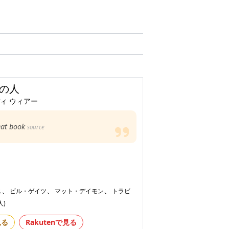
の人
ィ ウィアー
eat book
source
、
、
、
ス
ビル・ゲイツ
マット・デイモン
トラビ
人)
見る
Rakutenで見る