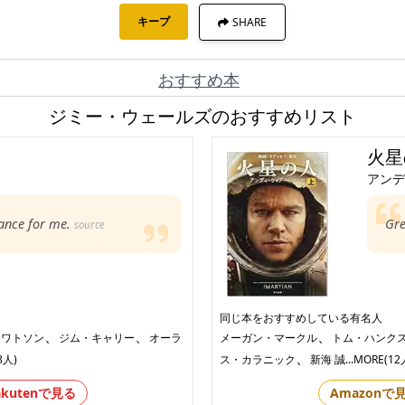
キープ
SHARE
おすすめ本
ジミー・ウェールズのおすすめリスト
火星
アンデ
nance for me.
Gr
source
同じ本をおすすめしている有名人
、
、
、
・ワトソン
ジム・キャリー
オーラ
メーガン・マークル
トム・ハンク
、
8人)
ス・カラニック
新海 誠
...MORE(12
akutenで見る
Amazonで