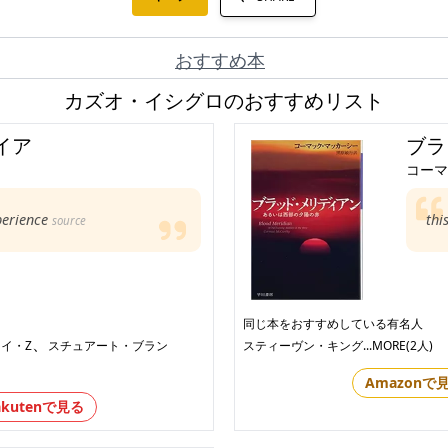
おすすめ本
カズオ・イシグロのおすすめリスト
イア
ブラ
コーマ
perience
thi
source
同じ本をおすすめしている有名人
、
イ・Z
スチュアート・ブラン
スティーヴン・キング
...MORE(2人)
Amazonで
akutenで見る