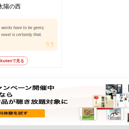
太陽の西
e works have to be gems;
 novel is certainly that.
akutenで見る