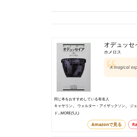
オデュッセ
ホメロス
A magical ex
同じ本をおすすめしている有名人
、
、
キャサリン
ウォルター・アイザックソン
ジェ
ド
...MORE(5人)
Amazonで見る
R