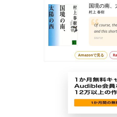
国境の南、
村上 春樹
Of course, th
and this short
source
Amazonで見る
R