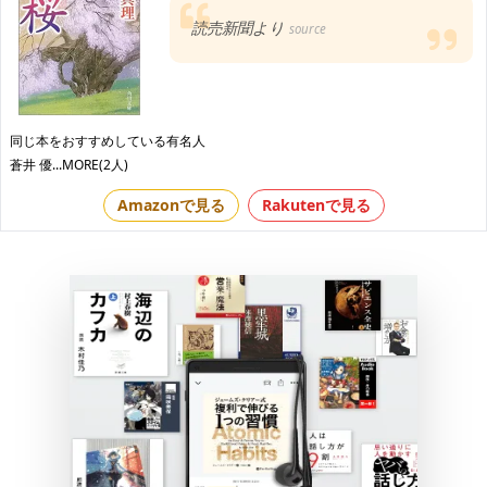
読売新聞より
source
同じ本をおすすめしている有名人
蒼井 優
...MORE(2人)
Amazonで見る
Rakutenで見る