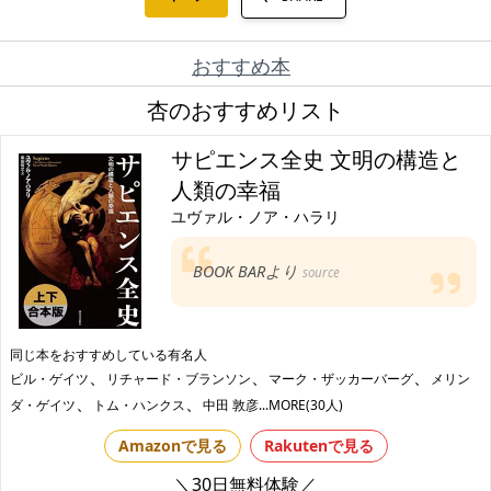
おすすめ本
杏のおすすめリスト
サピエンス全史 文明の構造と
人類の幸福
ユヴァル・ノア・ハラリ
BOOK BARより
source
同じ本をおすすめしている有名人
、
、
、
ビル・ゲイツ
リチャード・ブランソン
マーク・ザッカーバーグ
メリン
、
、
ダ・ゲイツ
トム・ハンクス
中田 敦彦
...MORE(30人)
Amazonで見る
Rakutenで見る
＼30日無料体験／