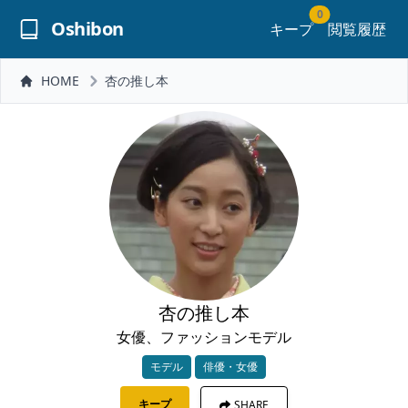
0
Oshibon
キープ
閲覧履歴
HOME
杏の推し本
杏の推し本
女優、ファッションモデル
モデル
俳優・女優
キープ
SHARE