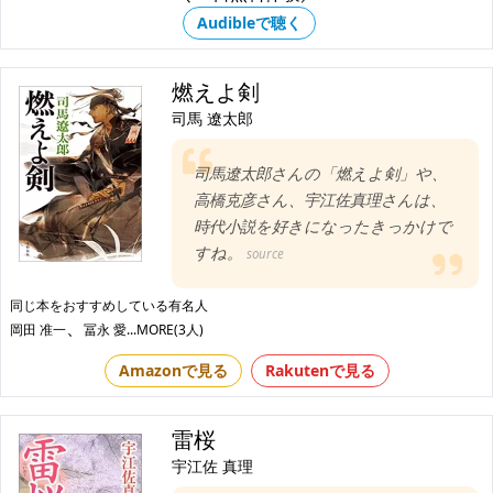
Audibleで聴く
燃えよ剣
司馬 遼太郎
司馬遼太郎さんの「燃えよ剣」や、
高橋克彦さん、宇江佐真理さんは、
時代小説を好きになったきっかけで
すね。
source
同じ本をおすすめしている有名人
、
岡田 准一
冨永 愛
...MORE(3人)
Amazonで見る
Rakutenで見る
雷桜
宇江佐 真理