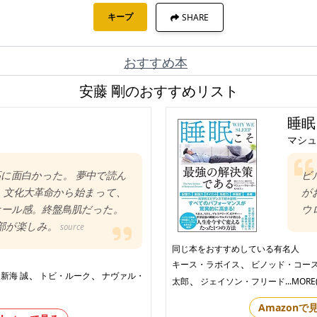
キープ
SHARE
おすすめ本
安藤 剛のおすすめリスト
睡眠
マシュ
最高に面白かった。 夢中で読ん
ビ
 文化大革命から始まって、
が
ール感。終盤鳥肌だった。
ウ
I部が楽しみ。
source
同じ本をおすすめしている有名人
、
キース・ラボイス
ビノッド・コー
、
、
、
新海 誠
トビ・ルーク
ナヴァル・
、
太郎
ジェイソン・フリード
...MORE
Amazonで