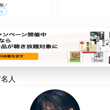
体験／
聴く
有名人