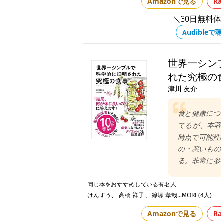
Amazonで見る
R
＼30日無料
Audibleで
世界一シン
れた究極の
津川 友介
食と健康につ
てるが、本著
時点で可能性
の・悪いもの
る。非常に
同じ本をおすすめしている有名人
、
、
けんすう
高橋 祥子
篠塚 孝哉
...MORE(4人)
Amazonで見る
R