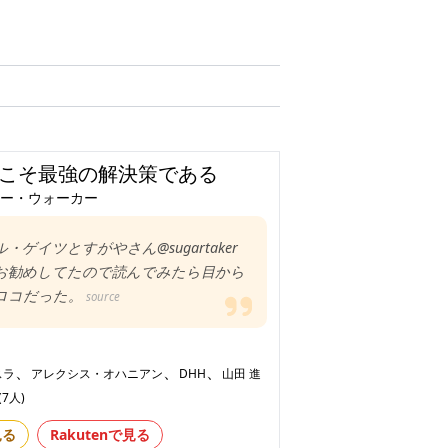
こそ最強の解決策である
ー・ウォーカー
ル・ゲイツとすがやさん@sugartaker
お勧めしてたので読んでみたら目から
ロコだった。
source
、
、
、
スラ
アレクシス・オハニアン
DHH
山田 進
(7人)
見る
Rakutenで見る