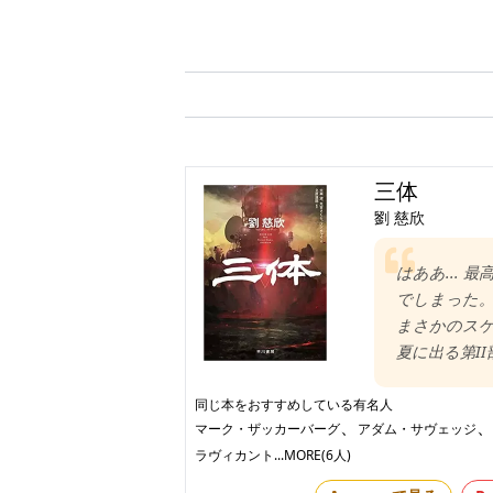
三体
劉 慈欣
はああ... 
でしまった。
まさかのスケ
夏に出る第I
同じ本をおすすめしている有名人
、
マーク・ザッカーバーグ
アダム・サヴェッジ
ラヴィカント
...MORE(6人)