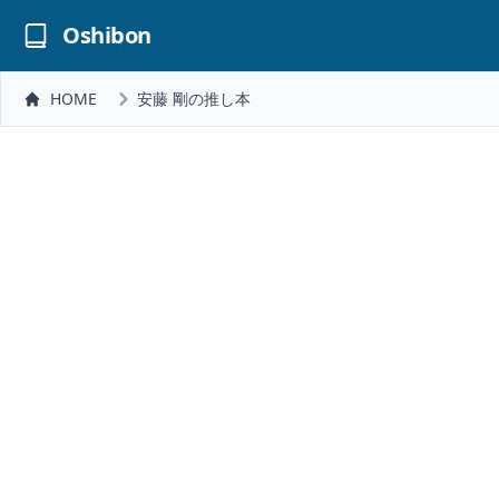
Oshibon
HOME
安藤 剛の推し本