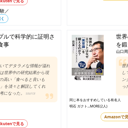
akutenで見る
体験／
聴く
プルで科学的に証明さ
世界
食事
を鍛
山口周
いてデタラメな情報が溢れ
世
は世界中の研究結果から現
し
の高い「食べると良いも
ン
」を淡々と解説してくれ
っ
参考になった。
source
同じ本をおすすめしている有名人
明石 ガクト
...MORE(2人)
Amazonで
akutenで見る